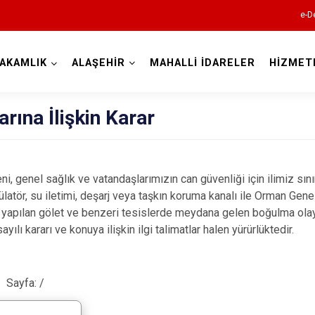
e-D
AKAMLIK
ALAŞEHİR
MAHALLİ İDARELER
HİZMET
Manisa
rına İlişkin Karar
, genel sağlık ve vatandaşlarımızın can güvenliği için ilimiz sınır
egülatör, su iletimi, deşarj veya taşkın koruma kanalı ile Orman Gen
Ahmetli
apılan gölet ve benzeri tesislerde meydana gelen boğulma olaylar
Akhisar
ılı kararı ve konuya ilişkin ilgi talimatlar halen yürürlüktedir.
Alaşehir
Demirci
Sayfa:
/
Gölmarmara