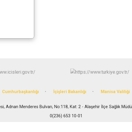
Gördes
Kırkağaç
Köprübaşı
Kula
Cumhurbaşkanlığı
İçişleri Bakanlığı
Manisa Valiliği
si, Adnan Menderes Bulvarı, No:118, Kat: 2 - Alaşehir İlçe Sağlık Müdü
0(236) 653 10-01