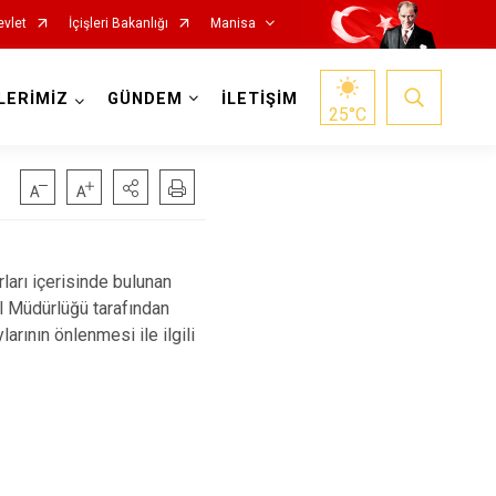
evlet
İçişleri Bakanlığı
Manisa
LERİMİZ
GÜNDEM
İLETİŞİM
25
°C
ları içerisinde bulunan
el Müdürlüğü tarafından
Salihli
ının önlenmesi ile ilgili
Sarıgöl
Saruhanlı
Selendi
Soma