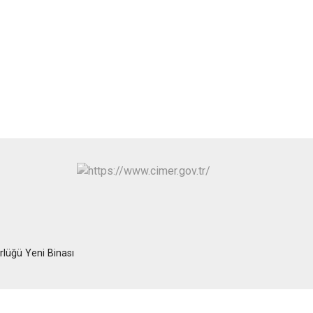
Turgutlu
Şehzadeler
Yunusemre
rlüğü Yeni Binası