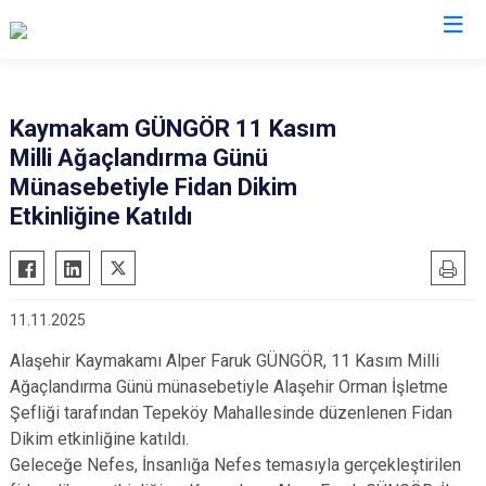
Manisa
Kaymakam GÜNGÖR 11 Kasım
Milli Ağaçlandırma Günü
Ahmetli
Salihli
Münasebetiyle Fidan Dikim
Akhisar
Sarıgöl
Etkinliğine Katıldı
Alaşehir
Saruhanlı
Demirci
Selendi
Gölmarmara
Soma
11.11.2025
Gördes
Turgutlu
Alaşehir Kaymakamı Alper Faruk GÜNGÖR, 11 Kasım Milli
Kırkağaç
Şehzadeler
Ağaçlandırma Günü münasebetiyle Alaşehir Orman İşletme
Köprübaşı
Yunusemre
Şefliği tarafından Tepeköy Mahallesinde düzenlenen Fidan
Dikim etkinliğine katıldı.
Kula
Geleceğe Nefes, İnsanlığa Nefes temasıyla gerçekleştirilen